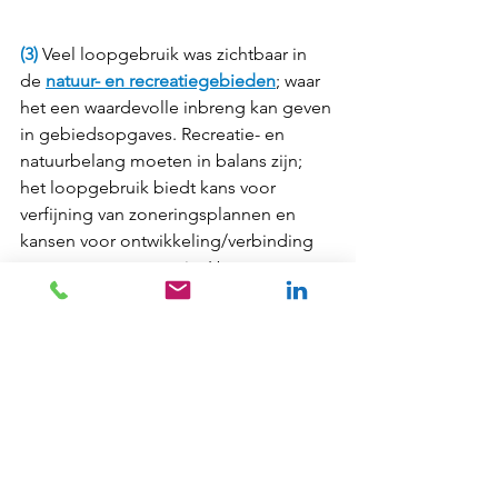
(3) 
Veel loopgebruik was zichtbaar in 
de 
natuur- en recreatiegebieden
; waar 
het een waardevolle inbreng kan geven 
in gebiedsopgaves. Recreatie- en 
natuurbelang moeten in balans zijn; 
het loopgebruik biedt kans voor 
verfijning van zoneringsplannen en 
kansen voor ontwikkeling/verbinding 
van natuur en recreatie. Het 
loopgebruik kan ook zicht bieden op 
waar wrijving tussen recreanten 
onderling -wandelaars, fietsers en 
ruiters- kan voorkomen (worden). 
Voor de NTFU en NOCNSF pasten we 