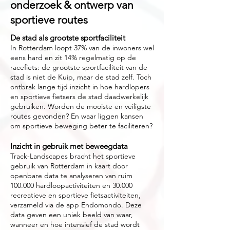
onderzoek & ontwerp van
sportieve routes
De stad als grootste sportfaciliteit
In Rotterdam loopt 37% van de inwoners wel
eens hard en zit 14% regelmatig op de
racefiets: d
e grootste sportfaciliteit van de
stad is niet de Kuip, maar de stad zelf.
Toch
ontbrak lange tijd inzicht in hoe hardlopers
en sportieve fietsers de stad daadwerkelijk
gebruiken. Worden de mooiste en veiligste
routes gevonden? En waar liggen kansen
om sportieve beweging beter te faciliteren?
Inzicht in gebruik met beweegdata
Track-Landscapes bracht het sportieve
gebruik van Rotterdam in kaart door
openbare data te analyseren van ruim
100.000 hardloopactiviteiten en 30.000
recreatieve en sportieve fietsactiviteiten,
verzameld via de app Endomondo. Deze
data geven een uniek beeld van waar,
wanneer en hoe intensief de stad wordt