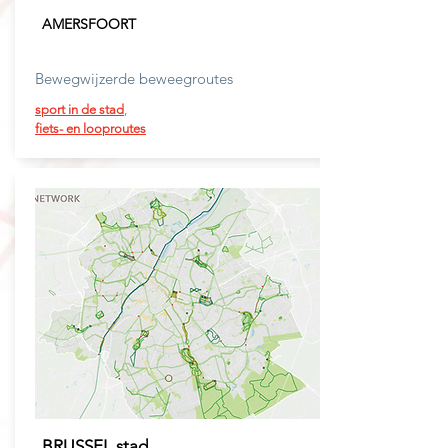
AMERSFOORT
Bewegwijzerde beweegroutes
sport in de stad
,
fiets-
en
looproutes
BRUSSEL stad