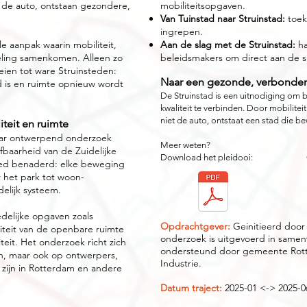
 de auto, ontstaan gezondere,
mobiliteitsopgaven.
Van Tuinstad naar Struinstad:
toek
ingrepen.
e aanpak waarin mobiliteit,
Aan de slag met de Struinstad:
ha
keling samenkomen. Alleen zo
beleidsmakers om direct aan de s
eien tot ware Struinsteden:
Naar een gezonde, verbonden
 is en ruimte opnieuw wordt
De Struinstad is een uitnodiging om 
kwaliteit te verbinden. Door mobilite
niet de auto, ontstaat een stad die be
teit en ruimte
 jaar ontwerpend onderzoek
Meer weten?
efbaarheid van de Zuidelijke
Download het pleidooi: Of onz
reed benaderd: elke beweging
 het park tot woon-
delijk systeem.
edelijke opgaven zoals
O
pdrachtgever:
Geinitieerd door
liteit van de openbare ruimte
onderzoek is uitgevoerd in sam
teit. Het onderzoek richt zich
ondersteund door gemeente Rott
n, maar ook op ontwerpers,
Industrie.
 zijn in Rotterdam en andere
Datum traject:
2025-01 <-> 2025-0