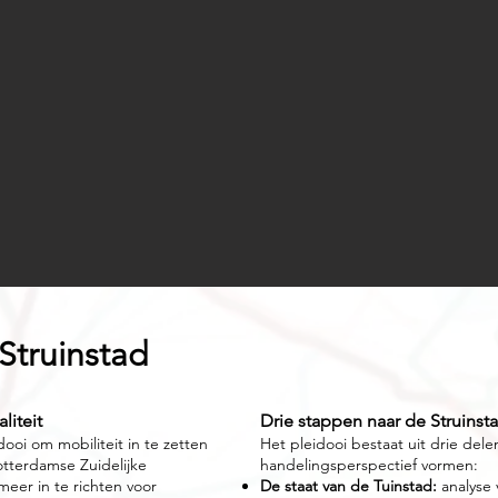
Struinstad
liteit
Drie stappen naar de Struinst
dooi om mobiliteit in te zetten
Het pleidooi bestaat uit drie del
otterdamse Zuidelijke
handelingsperspectief vormen:
eer in te richten voor
De staat van de Tuinstad:
analyse 