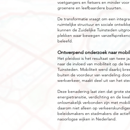
voetgangers en fietsers en minder voor
groenere en leefbaardere buurten.
De transformatie vraagt om een integral
ruimtelijke structuur en sociale ontwik
kunnen de Zuidelijke Tuinsteden uitgro
plekken waar bewegen vanzelfsprekend
beleefd.
Ontwerpend onderzoek naar mobili
Het pleidooi is het resultaat van twee
naar de invloed van mobiliteit op de le
Tuinsteden. Mobiliteit werd daarbij b
buiten de voordeur van wandeling door
werkverkeer, maakt deel uit van het ste
Deze benadering laat zien dat grote st
energietransitie, verdichting en de kwa
onlosmakelijk verbonden zijn met mobili
daarom niet alleen op verkeerskundige
beleidsmakers en stadmakers die actief
naoorlogse wijken in Nederland.