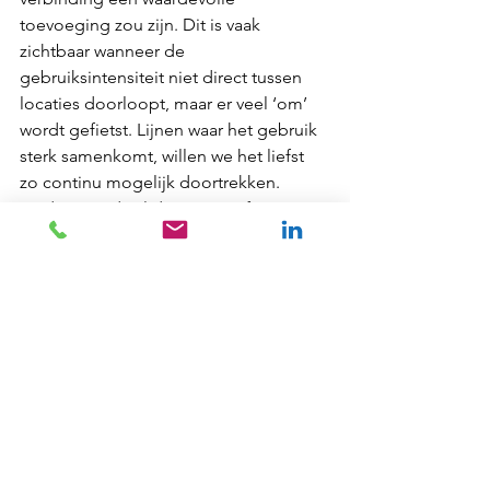
toevoeging zou zijn. Dit is vaak 
zichtbaar wanneer de 
gebruiksintensiteit niet direct tussen 
locaties doorloopt, maar er veel ‘om’ 
wordt gefietst. Lijnen waar het gebruik 
sterk samenkomt, willen we het liefst 
zo continu mogelijk doortrekken. 
Onderstaande slide weergeeft één van 
de vele uitgelichte missing links met 
veel potentie voor zowel fietsers 
(sportief én utilitair) als recreatieve 
lopers (tussen Soest en Baarn):