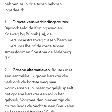
hebben ze in drie typen hebben 
ingedeeld:
1.     
Directe kern-verbindingsroutes
: 
Bijvoorbeeld de Koningsweg en 
Koeweg bij Bunnik (1a), de 
Hilversumsestraatweg tussen Baarn en 
Hilversum (1b), of de route tussen 
Amersfoort en Soest via de Maleburg 
(1c).
2.     
Groene alternatieven
: Routes met 
een aantrekkelijk groen karakter die 
vaak ook de kortste weg naar 
woonkernen zijn, maar mogelijk speelt 
het groene karakter een rol in het 
gebruik. Voorbeelden hiervan zijn de 
routes langs de Vecht tussen Breukelen 
en Maarssen/Utrecht (2a), de 