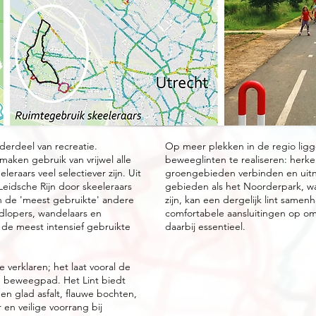
derdeel van recreatie.
Op meer plekken in de regio ligg
maken gebruik van vrijwel alle
beweeglinten te realiseren: herk
eraars veel selectiever zijn. Uit
groengebieden verbinden en uitn
Leidsche Rijn door skeeleraars
gebieden als het Noorderpark, w
an de 'meest gebruikte' andere
zijn, kan een dergelijk lint same
rdlopers, wandelaars en
comfortabele aansluitingen op om
t de meest intensief gebruikte
daarbij essentieel.
e verklaren; het laat vooral de
en beweegpad. Het Lint biedt
 en glad asfalt, flauwe bochten,
en veilige voorrang bij