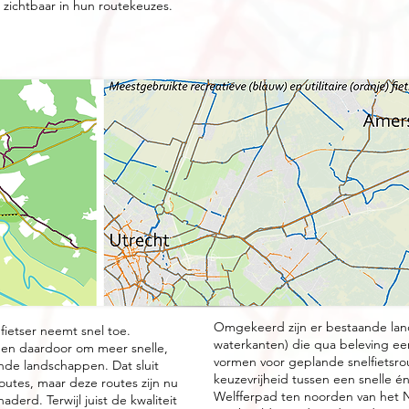
n zichtbaar in hun routekeuzes.
Omgekeerd zijn er bestaande land
e fietser neemt snel toe.
waterkanten) die qua beleving een
gen daardoor om meer snelle,
vormen voor geplande snelfietsr
ende landschappen. Dat sluit
keuzevrijheid tussen een snelle 
routes, maar deze routes zijn nu
Welfferpad ten noorden van het 
derd. Terwijl juist de kwaliteit