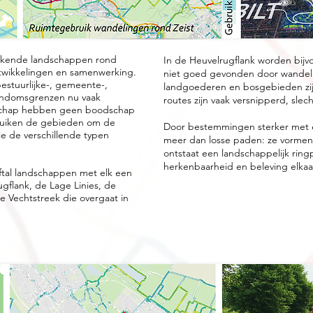
kende landschappen rond
In de Heuvelrugflank worden bijv
ntwikkelingen en samenwerking.
niet goed gevonden door wandelaa
bestuurlijke-, gemeente-,
landgoederen en bosgebieden zijn
igendomsgrenzen nu vaak
routes zijn vaak versnipperd, sle
dschap hebben geen boodschap
bruiken de gebieden om de
Door bestemmingen sterker met e
e de verschillende typen
meer dan losse paden: ze vorme
ontstaat een landschappelijk ring
herkenbaarheid en beleving elkaa
ftal landschappen met elk een
gflank, de Lage Linies, de
 Vechtstreek die overgaat in