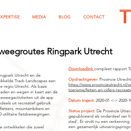
EXPERTISE
MEDIA
BLOG
CONTACT
eweegroutes Ringpark Utrecht
Downloadlink
compleet rapport T
Ringpark Utrecht en de
Opdrachtgever:
Provincie Utrech
wikkelde Track-Landscapes een
https://www.provincieutrecht.nl/
 regio Utrecht. Als basis
toerisme/feiten-en-cijfers-recreat
 paden en wegen in kaart aan de
eweegactiviteiten uit de app
Datum traject:
2020-01 <-> 2020-1
eels uit recreatief gebruik
fietsers, mountainbikers en
Status project:
De Provincie Utre
 utilitaire fietsbewegingen.
gepubliceerd als onderdeel van 
stad'. Er vindt nu een verkenning
een gezamenlijk uitvoeringsprog
e ontwikkelen die zowel