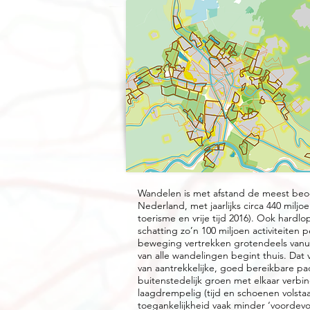
Wandelen is met afstand de meest beoefe
Nederland, met jaarlijks circa 440 miljoe
toerisme en vrije tijd 2016). Ook hardl
schatting zo’n 100 miljoen activiteiten 
beweging vertrekken grotendeels vanu
van alle wandelingen begint thuis. Dat
van aantrekkelijke, goed bereikbare pa
buitenstedelijk groen met elkaar verbind
laagdrempelig (tijd en schoenen volstaan
toegankelijkheid vaak minder ‘voordevo