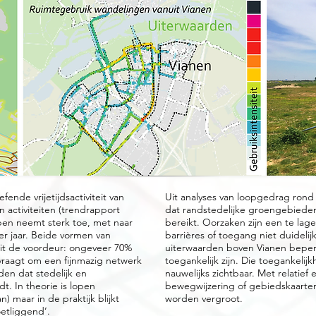
nde vrijetijdsactiviteit van
Uit analyses van loopgedrag rond v
n activiteiten (trendrapport
dat randstedelijke groengebieden 
open neemt sterk toe, met naar
bereikt. Oorzaken zijn een te lag
per jaar. Beide vormen van
barrières of toegang niet duidel
it de voordeur: ongeveer 70%
uiterwaarden boven Vianen beperkt
 vraagt om een fijnmazig netwerk
toegankelijk zijn. Die toegankelijk
den dat stedelijk en
nauwelijks zichtbaar. Met relatie
t. In theorie is lopen
bewegwijzering of gebiedskaarten,
) maar in de praktijk blijkt
worden vergroot.
etliggend’.