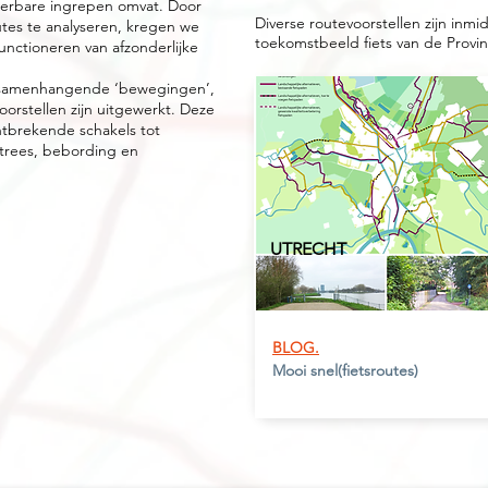
voerbare ingrepen omvat. Door
Diverse routevoorstellen zijn inm
tes te analyseren, kregen we
toekomstbeeld fiets van de Provin
functioneren van afzonderlijke
s samenhangende ‘bewegingen’,
orstellen zijn uitgewerkt. Deze
ntbrekende schakels tot
trees, bebording en
UTRECHT
BLOG.
Mooi snel(fietsroutes)