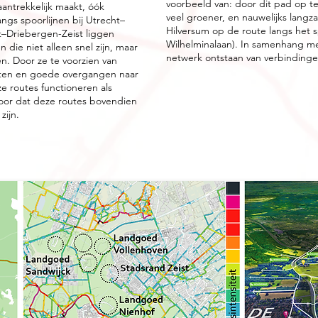
voorbeeld van: door dit pad op te
antrekkelijk maakt, óók
veel groener, en nauwelijks langza
angs spoorlijnen bij Utrecht–
Hilversum op de route langs het 
–Driebergen-Zeist liggen
Wilhelminalaan). In samenhang me
 die niet alleen snel zijn, maar
netwerk ontstaan van verbindingen
n. Door ze te voorzien van
hten en goede overgangen naar
 routes functioneren als
oor dat deze routes bovendien
zijn.