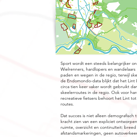
Sport wordt een steeds belangrijker on
Wielrenners, hardlopers en wandelaars 
paden en wegen in de regio, terwijl skeel
de Endomondo-data blijkt dat het Lint 
circa tien keer vaker wordt gebruikt d
skeelerroutes in de regio. Ook voor ha
recreatieve fietsers behoort het Lint to
routes.
Dat succes is niet alleen demografisch t
kracht zien van een expliciet ontworp
ruimte, overzicht en continuïteit: breed
afstandsmarkeringen, geen autoverkeer 