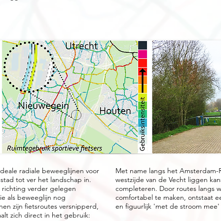
ideale radiale beweeglijnen voor
Met name langs het Amsterdam-Ri
stad tot ver het landschap in.
westzijde van de Vecht liggen ka
 richting verder gelegen
completeren. Door routes langs wa
e als beweeglijn nog
comfortabel te maken, ontstaat een
en zijn fietsroutes versnipperd,
en figuurlijk 'met de stroom mee'
alt zich direct in het gebruik: