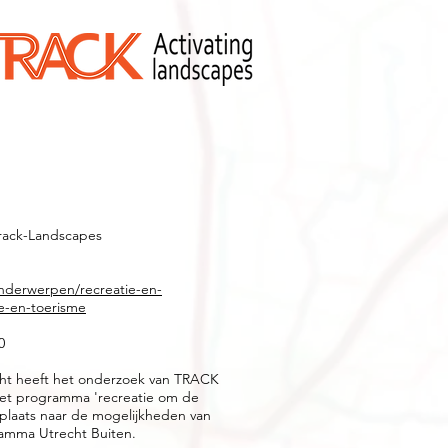
rack-Landscapes
t
onderwerpen/recreatie-en-
ie-en-toerisme
0
cht heeft het onderzoek van TRACK
het programma 'recreatie om de
 plaats naar de mogelijkheden van
ramma Utrecht Buiten.