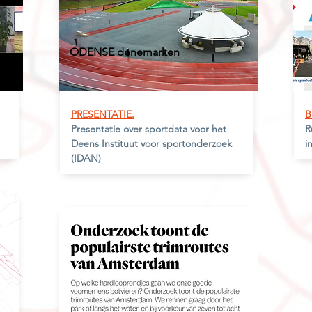
ODENSE denemarken
A
PRESENTATIE.
B
Presentatie over sportdata voor het
R
Deens Instituut voor sportonderzoek
i
(IDAN)