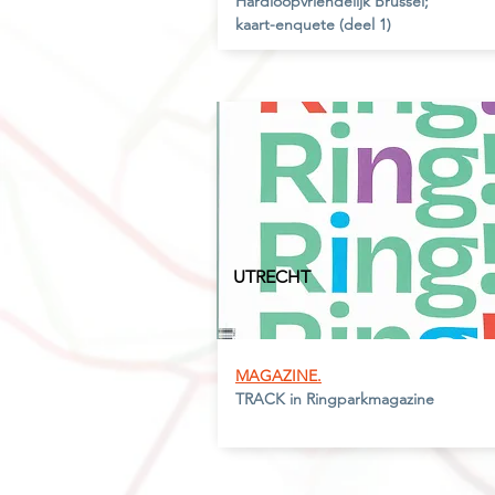
Hardloopvriendelijk Brussel;
kaart-enquete
(deel 1)
UTRECH
T
MAGAZINE.
TRACK in Ringparkmagazine