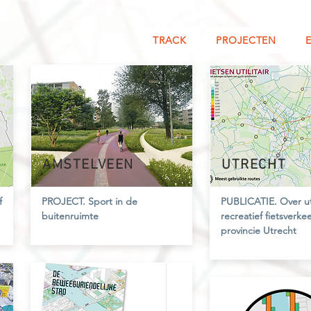
TRACK
PROJECTEN
AMSTELVEEN
UTRECHT
f
PROJECT.
Sport in de
PUBLICATIE.
Over ut
buitenruimte
recreatief fietsverke
provincie Utrecht