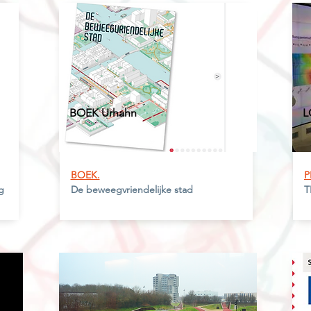
BOEK
Urhahn
L
BOEK.
P
g
De beweegvriendelijke stad
T