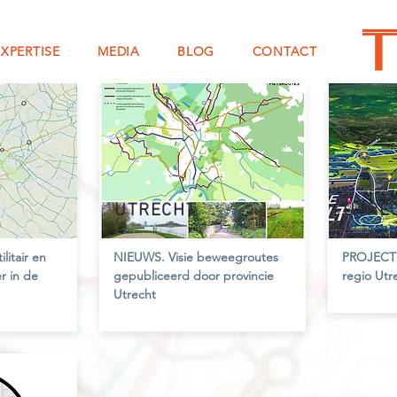
EXPERTISE
MEDIA
BLOG
CONTACT
UTRECHT
UTRE
ilitair en
NIEUWS.
Visie beweegroutes
PROJECT
er in de
gepubliceerd door provincie
regio Utr
Utrecht