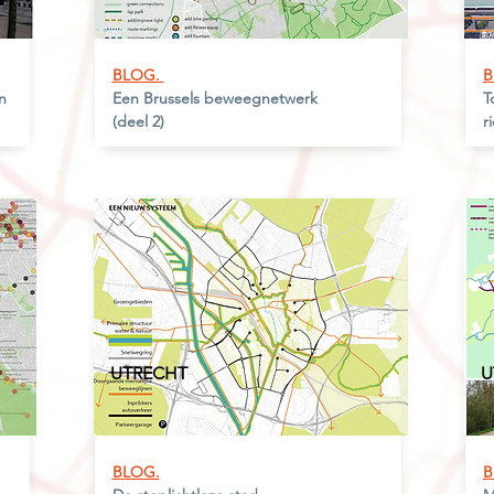
BLOG.
B
n
Een
Brussels beweegnetwerk
T
(deel 2)
r
UTRECHT
U
BLOG.
B