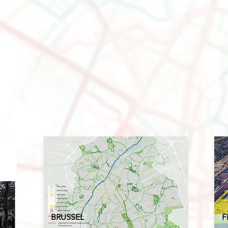
BRUSSE
L
F