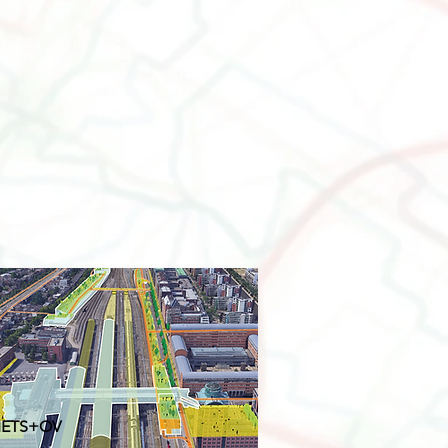
IETS+O
V