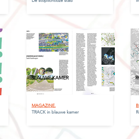
De stoplichtloze stad
M
BLAUWE
KAMER
R
MAGAZINE.
B
TRACK in blauwe kamer
R