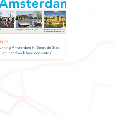
MSTERDA
M
ELEID.
unning Amsterdam in '
Sport de Stad
n' en 'handboek hardlooproutes'