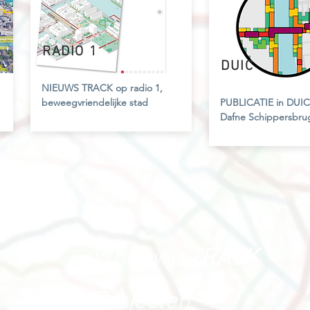
RADIO 1
DUIC
NIEUWS
TRACK op radio 1,
beweegvriendelijke stad
PUBLICATIE
in DUIC
Dafne Schippersbru
What we
TRACK
Projecten