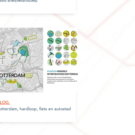
ooi snel(fietsroutes)
OTTERDAM
LOG.
otterdam, hardloop, fiets en autostad