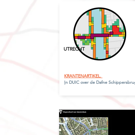
UTRECH
T
KRANTENARTIKEL.
I
n DUIC over de Dafne Schippersbru